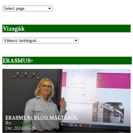
Órarendek
(2025-
2026
tanév)
Vizsgák
Vizsgák
ERASMUS+
ERASMUS+ BLOG MÁLTÁRÓL
By:
szilagyi
On:
2024-03-26