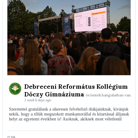
Debreceni Református Kollégium
Dóczy Gimnáziuma
örömteli hangulatban van.
1 week 6 days ago
Szeretettel gratulálunk a sikeresen felvételiző diákjainknak, kívánjuk
nekik, hogy a tőlük megszokott munkamorállal és kitartással álljanak
helyt az egyetemi éveikben is! Azoknak, akiknek most véletlenül
50