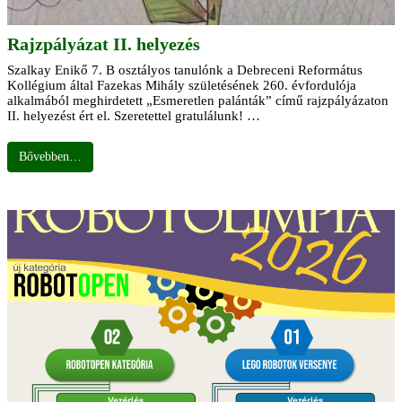
Rajzpályázat II. helyezés
Szalkay Enikő 7. B osztályos tanulónk a Debreceni Református
Kollégium által Fazekas Mihály születésének 260. évfordulója
alkalmából meghirdetett „Esmeretlen palánták” című rajzpályázaton
II. helyezést ért el. Szeretettel gratulálunk! …
Bővebben…