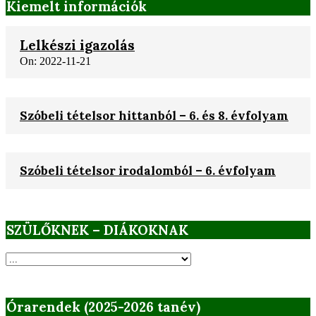
Kiemelt információk
Lelkészi igazolás
On:
2022-11-21
Szóbeli tételsor hittanból – 6. és 8. évfolyam
Szóbeli tételsor irodalomból – 6. évfolyam
SZÜLŐKNEK – DIÁKOKNAK
SZÜLŐKNEK
–
DIÁKOKNAK
Órarendek (2025-2026 tanév)