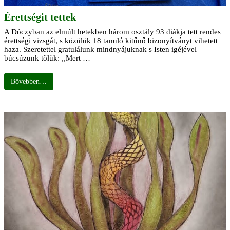
Érettségit tettek
A Dóczyban az elmúlt hetekben három osztály 93 diákja tett rendes
érettségi vizsgát, s közülük 18 tanuló kitűnő bizonyítványt vihetett
haza. Szeretettel gratulálunk mindnyájuknak s Isten igéjével
búcsúzunk tőlük: ,,Mert …
Bővebben…