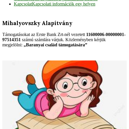
Kapcsolat
Kapcsolati információk egy helyen
Mihalyovszky Alapítvány
Támogatásokat az Erste Bank Zrt-nél vezetett
11600006-00000001-
97514351
számú számlára várjuk. Közleményben kérjük
megjelölni:
„Baranyai család támogatására”