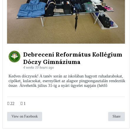
Debreceni Református Kollégium
Dóczy Gimnáziuma
4 weeks 10 hours ago
Kedves dóczysok! A tanév során az iskolában hagyott ruhadarabokat,
cipőket, kulacsokat, esernyőket az alagsor pingpongasztalán rendeztük
össze. Átvehetők július 31-ig a nyári ügyelet napjain (hétfő
22
1
View on Facebook
Share