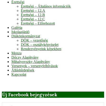
Érettségi
Érettségi – Általános információk
Érettségi – 12.A
Érettségi – 12.B
Érettségi – 12.C
Érettségi – Előrehozott
Galéria
Iskolaajánló
Diákönkormányzat
DÖK – vezetőség
DÖK – osztályképviselet
Rendezvényeink képekben
Menza
Dóczy Alapítvány
Mihalyovszky Alapítvány
Versenyek – versenyfelhívások
Álláshírdetések
Kapcsolat
Új Facebook bejegyzések