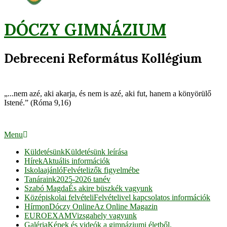
DÓCZY GIMNÁZIUM
Debreceni Református Kollégium
„...nem azé, aki akarja, és nem is azé, aki fut, hanem a könyörülő
Istené.” (Róma 9,16)
Primary
Menu
Navigation
Küldetésünk
Küldetésünk leírása
Menu
Hírek
Aktuális információk
Iskolaajánló
Felvételizők figyelmébe
Tanáraink
2025-2026 tanév
Szabó Magda
És akire büszkék vagyunk
Középiskolai felvételi
Felvételivel kapcsolatos információk
HírmonDóczy Online
Az Online Magazin
EUROEXAM
Vizsgahely vagyunk
Galéria
Képek és videók a gimnáziumi életből.