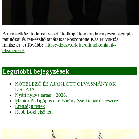
A nemzetközi tudományos diákolimpiákon eredményesen szereplő
tanulókat és felkészítő tanáraikat köszöntötte Kásler Miklós
miniszter .. (Tovább:
https://doczy.drk.hu/olimpikonjaink-
elismerese/
)
Legutóbbi bejegyzések
KÖTELEZŐ ÉS AJÁNLOTT OLVASMÁNYOK
LISTÁJA
Nyári nyitva tartás – 2026.
Mentor Pedagógus cím Bárány Zsolt tanár úr részére
Érettségit tettek
Rabb Bogi első lett