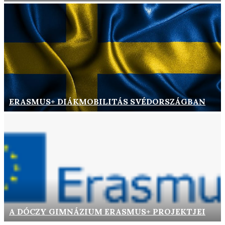
ERASMUS+ DIÁKMOBILITÁS SVÉDORSZÁGBAN
A DÓCZY GIMNÁZIUM ERASMUS+ PROJEKTJEI