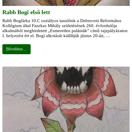
Rabb Bogi első lett
Rabb Boglárka 10.C osztályos tanulónk a Debreceni Református
Kollégium által Fazekas Mihály születésének 260. évfordulója
alkalmából meghirdetett „Esmeretlen palánták” című rajzpályázaton
I. helyezést ért el. Bogi alkotását kiállítják június 20-án, …
Bővebben…